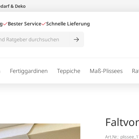
edarf & Deko
ig
Bester Service
Schnelle Lieferung
n
Fertiggardinen
Teppiche
Maß-Plissees
Ra
Faltvo
Art.Nr.:
plissee_