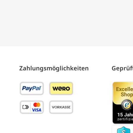
Zahlungs­möglich­keiten
Geprüft