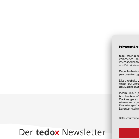
*A
Der
tedo
x
Newsletter