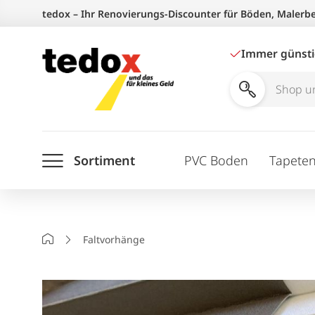
Zum
tedox – Ihr Renovierungs-Discounter für Böden, Malerb
Inhalt
springen
Immer günst
Shop
und
Ratgeber
Sortiment
PVC Boden
Tapete
durchsuchen
Startseite
Faltvorhänge