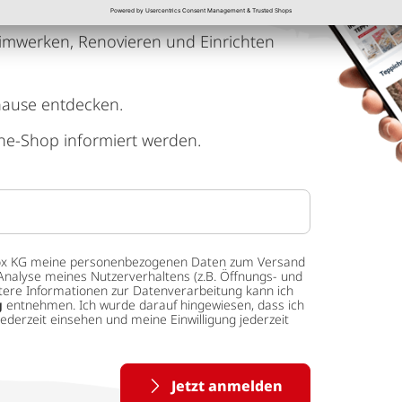
imwerken, Renovieren und Einrichten
hause entdecken.
ne-Shop informiert werden.
 tedox KG meine personenbezogenen Daten zum Versand
Analyse meines Nutzerverhaltens (z.B. Öffnungs- und
eitere Informationen zur Datenverarbeitung kann ich
g
entnehmen. Ich wurde darauf hingewiesen, dass ich
ederzeit einsehen und meine Einwilligung jederzeit
Jetzt anmelden