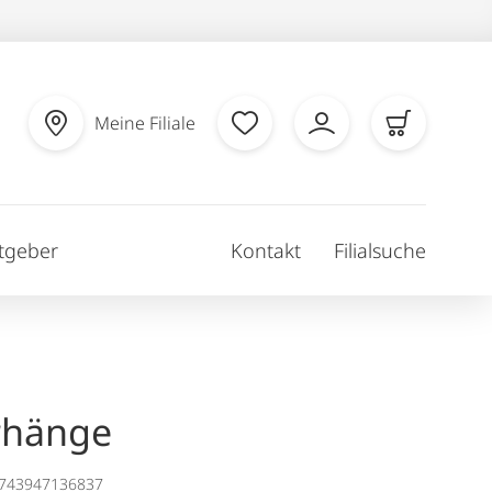
Meine Filiale
tgeber
Kontakt
Filialsuche
rhänge
1743947136837