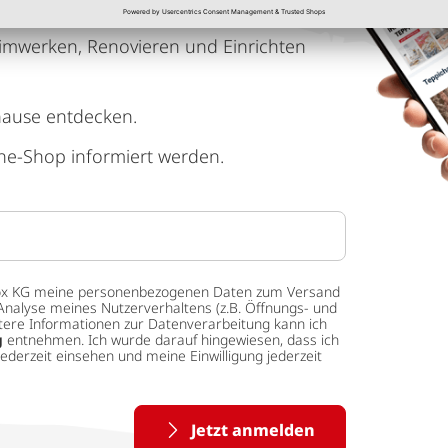
imwerken, Renovieren und Einrichten
hause entdecken.
ne-Shop informiert werden.
 tedox KG meine personenbezogenen Daten zum Versand
Analyse meines Nutzerverhaltens (z.B. Öffnungs- und
eitere Informationen zur Datenverarbeitung kann ich
g
entnehmen. Ich wurde darauf hingewiesen, dass ich
ederzeit einsehen und meine Einwilligung jederzeit
Jetzt anmelden