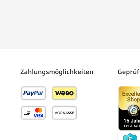
Zahlungs­möglich­keiten
Geprüft