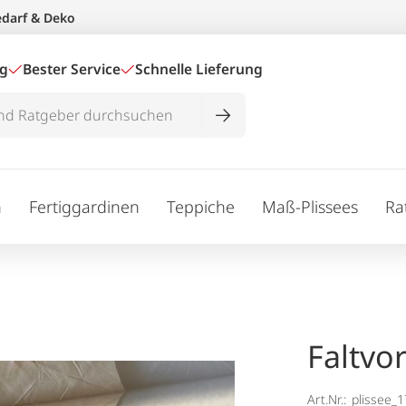
edarf & Deko
ig
Bester Service
Schnelle Lieferung
n
Fertiggardinen
Teppiche
Maß-Plissees
Ra
Faltvo
Art.Nr.:
plissee_