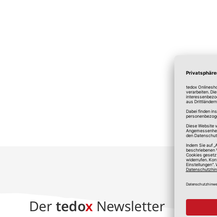
*A
Der
tedo
x
Newsletter