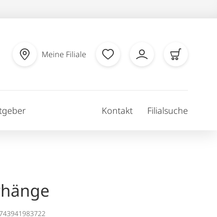
Meine Filiale
tgeber
Kontakt
Filialsuche
rhänge
1743941983722