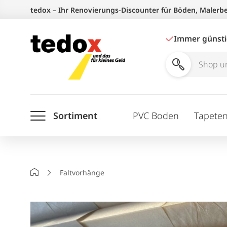
Zum
tedox – Ihr Renovierungs-Discounter für Böden, Malerb
Inhalt
springen
Immer günst
Shop
und
Ratgeber
Sortiment
PVC Boden
Tapete
durchsuchen
Startseite
Faltvorhänge