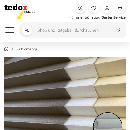
Zum
Inhalt
springen
Immer günstig
Bester Service
Shop
und
Ratgeber
Startseite
Faltvorhänge
durchsuchen