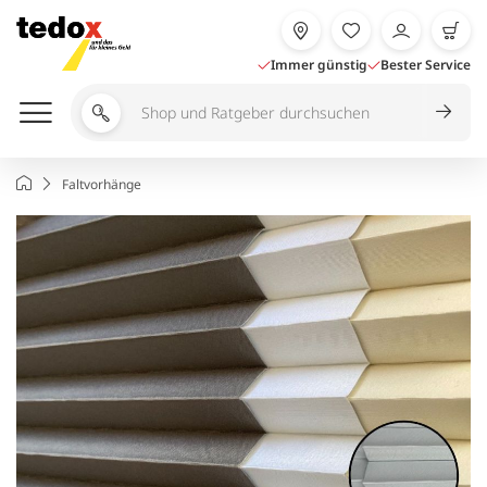
Zum
Inhalt
springen
Immer günstig
Bester Service
Shop
und
Ratgeber
Startseite
Faltvorhänge
durchsuchen