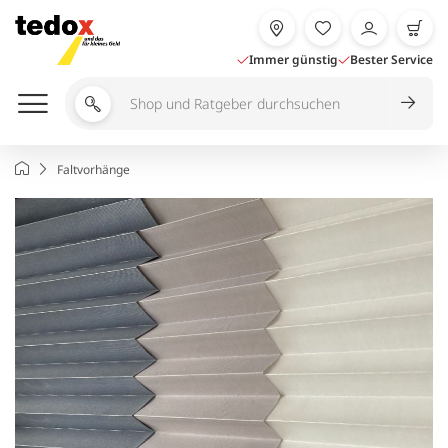
Zum
Inhalt
springen
Immer günstig
Bester Service
Shop
und
Ratgeber
Startseite
Faltvorhänge
durchsuchen