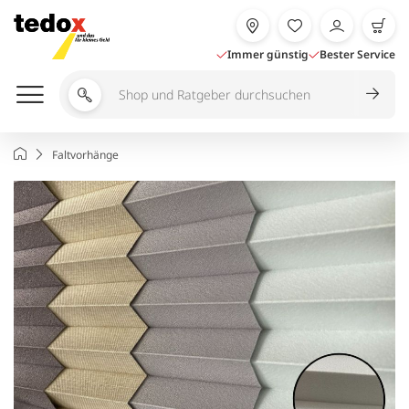
Zum
Inhalt
springen
Immer günstig
Bester Service
Shop
und
Ratgeber
Startseite
Faltvorhänge
durchsuchen