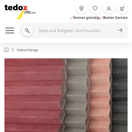
Zum
Inhalt
springen
Immer günstig
Bester Service
Shop
und
Ratgeber
Startseite
Faltvorhänge
durchsuchen