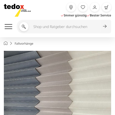
Zum
Inhalt
springen
Immer günstig
Bester Service
Shop
und
Ratgeber
Startseite
Faltvorhänge
durchsuchen