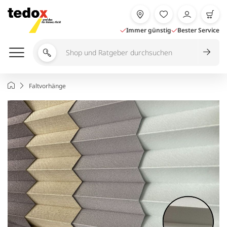
Zum
Inhalt
springen
Immer günstig
Bester Service
Shop
und
Ratgeber
Startseite
Faltvorhänge
durchsuchen