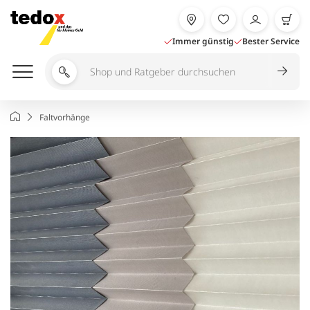
Zum
Inhalt
springen
Immer günstig
Bester Service
Shop
und
Ratgeber
Startseite
Faltvorhänge
durchsuchen