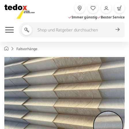
Zum
Inhalt
springen
Immer günstig
Bester Service
Shop
und
Ratgeber
Startseite
Faltvorhänge
durchsuchen