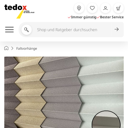
Zum
Inhalt
springen
Immer günstig
Bester Service
Shop
und
Ratgeber
Startseite
Faltvorhänge
durchsuchen