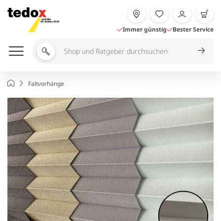
Zum
Inhalt
springen
Immer günstig
Bester Service
Shop
und
Ratgeber
Startseite
Faltvorhänge
durchsuchen