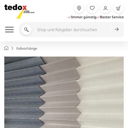
Zum
Inhalt
springen
Immer günstig
Bester Service
Shop
und
Ratgeber
Startseite
Faltvorhänge
durchsuchen