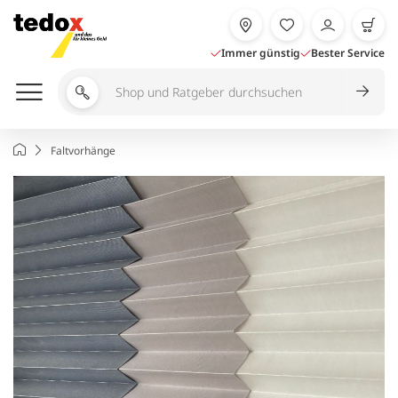
Zum
Inhalt
springen
Immer günstig
Bester Service
Shop
und
Ratgeber
Startseite
Faltvorhänge
durchsuchen