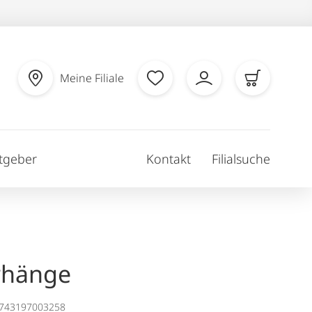
Meine Filiale
tgeber
Kontakt
Filialsuche
rhänge
1743197003258