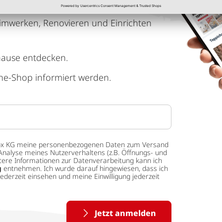
imwerken, Renovieren und Einrichten
hause entdecken.
ne-Shop informiert werden.
 tedox KG meine personenbezogenen Daten zum Versand
Analyse meines Nutzerverhaltens (z.B. Öffnungs- und
eitere Informationen zur Datenverarbeitung kann ich
g
entnehmen. Ich wurde darauf hingewiesen, dass ich
ederzeit einsehen und meine Einwilligung jederzeit
Jetzt anmelden