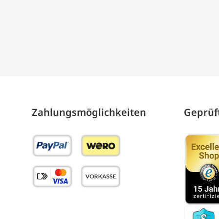
Zahlungs­möglich­keiten
Geprüft