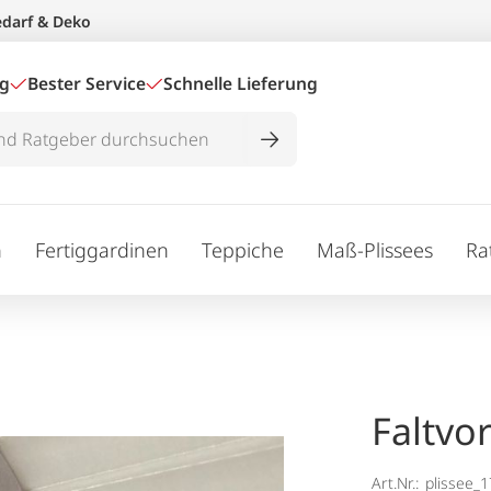
edarf & Deko
ig
Bester Service
Schnelle Lieferung
n
Fertiggardinen
Teppiche
Maß-Plissees
Ra
Faltvo
Art.Nr.:
plissee_