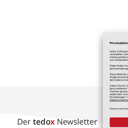
*A
Der
tedo
x
Newsletter