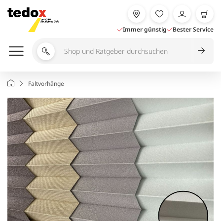
Zum
Inhalt
springen
Immer günstig
Bester Service
Shop
und
Ratgeber
Startseite
Faltvorhänge
durchsuchen