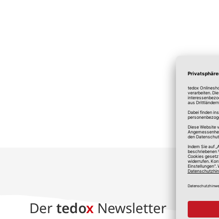
*A
Der
tedo
x
Newsletter