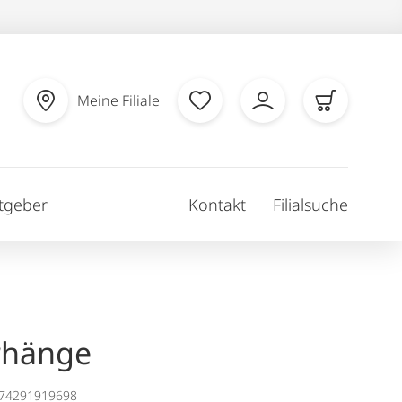
Meine Filiale
tgeber
Kontakt
Filialsuche
rhänge
174291919698