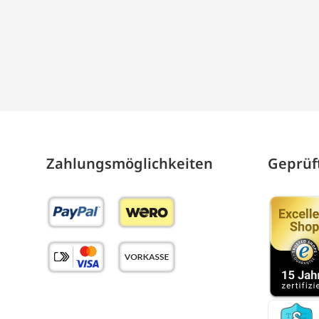
Zahlungs­möglich­keiten
Geprüft