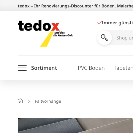
Zum
tedox – Ihr Renovierungs-Discounter für Böden, Malerb
Inhalt
springen
Immer günst
Shop
und
Ratgeber
Sortiment
PVC Boden
Tapete
durchsuchen
Startseite
Faltvorhänge