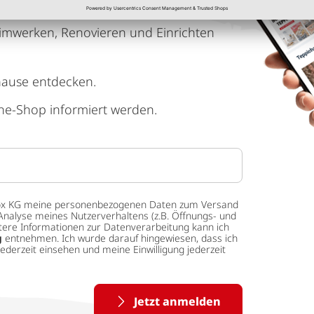
imwerken, Renovieren und Einrichten
hause entdecken.
ne-Shop informiert werden.
 tedox KG meine personenbezogenen Daten zum Versand
Analyse meines Nutzerverhaltens (z.B. Öffnungs- und
eitere Informationen zur Datenverarbeitung kann ich
g
entnehmen. Ich wurde darauf hingewiesen, dass ich
ederzeit einsehen und meine Einwilligung jederzeit
Jetzt anmelden