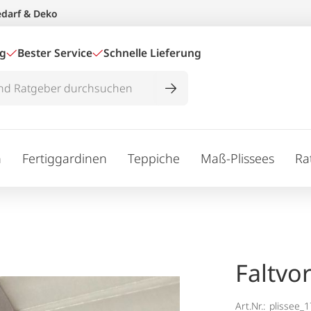
edarf & Deko
ig
Bester Service
Schnelle Lieferung
n
Fertiggardinen
Teppiche
Maß-Plissees
Ra
Faltvo
Art.Nr.:
plissee_