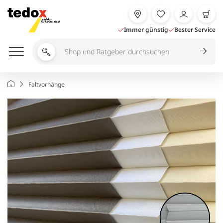
Zum
Inhalt
springen
Immer günstig
Bester Service
Shop
und
Ratgeber
Startseite
Faltvorhänge
durchsuchen