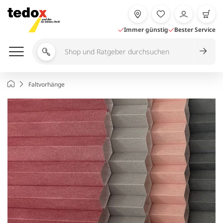
Zum
Inhalt
springen
Immer günstig
Bester Service
Shop
und
Ratgeber
Startseite
Faltvorhänge
durchsuchen