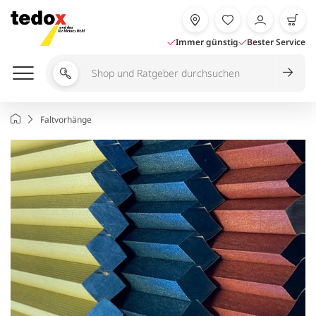
Zum
Inhalt
springen
Immer günstig
Bester Service
Shop
und
Ratgeber
Startseite
Faltvorhänge
durchsuchen