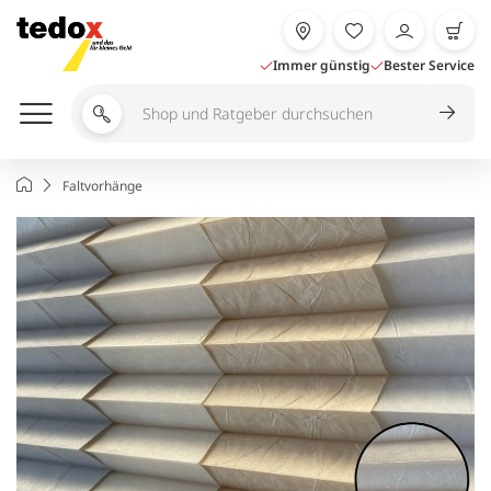
Zum
Inhalt
springen
Immer günstig
Bester Service
Shop
und
Ratgeber
Startseite
Faltvorhänge
durchsuchen