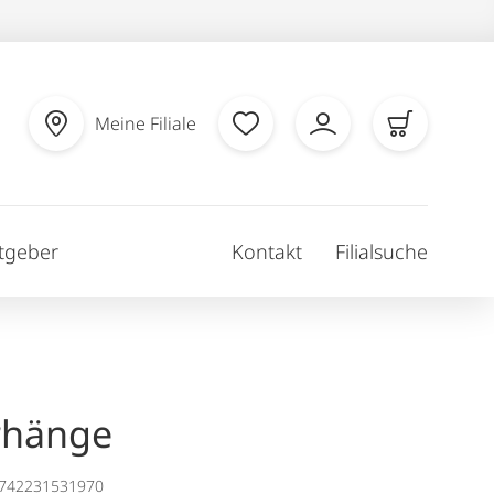
Meine Filiale
tgeber
Kontakt
Filialsuche
rhänge
1742231531970