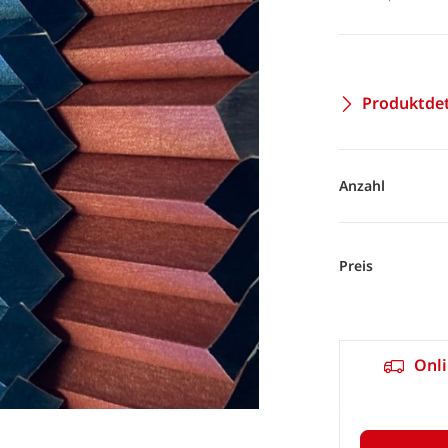
Produktdet
Anzahl
Preis
Onli