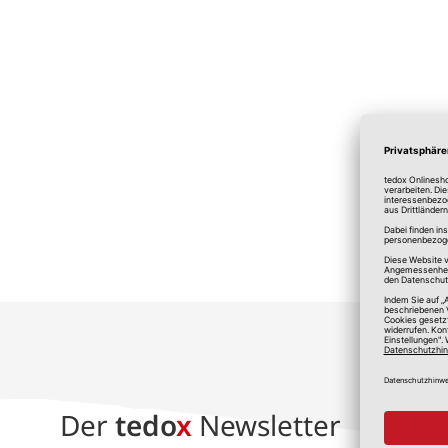
*A
Der
tedo
x
Newsletter