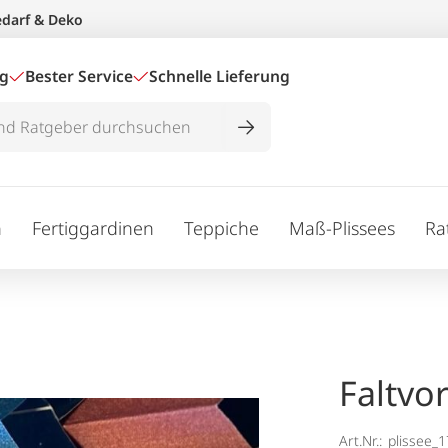
edarf & Deko
ig
Bester Service
Schnelle Lieferung
n
Fertiggardinen
Teppiche
Maß-Plissees
Ra
Faltvo
Art.Nr.:
plissee_