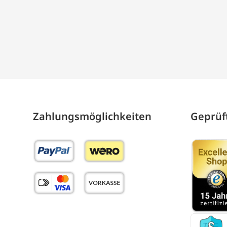
Zahlungs­möglich­keiten
Geprüft