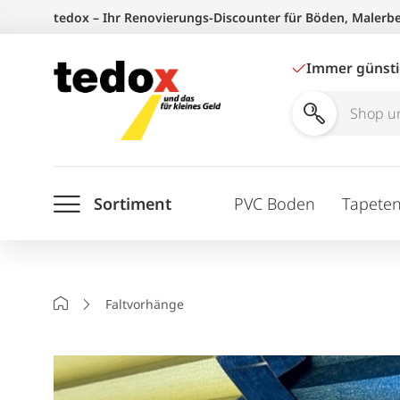
Zum
tedox – Ihr Renovierungs-Discounter für Böden, Malerb
Inhalt
springen
Immer günst
Shop
und
Ratgeber
Sortiment
PVC Boden
Tapete
durchsuchen
Startseite
Faltvorhänge