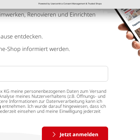
imwerken, Renovieren und Einrichten
hause entdecken.
ne-Shop informiert werden.
 tedox KG meine personenbezogenen Daten zum Versand
Analyse meines Nutzerverhaltens (z.B. Öffnungs- und
eitere Informationen zur Datenverarbeitung kann ich
g
entnehmen. Ich wurde darauf hingewiesen, dass ich
ederzeit einsehen und meine Einwilligung jederzeit
Jetzt anmelden