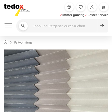
Zum
Inhalt
springen
Immer günstig
Bester Service
Shop
und
Ratgeber
Startseite
Faltvorhänge
durchsuchen