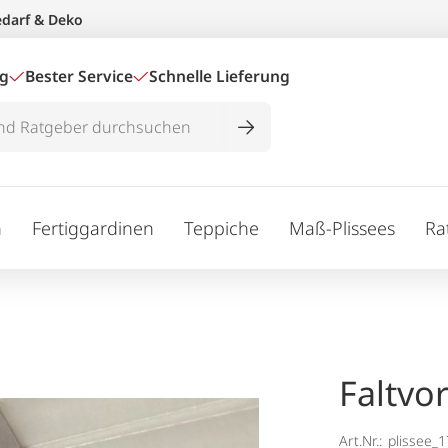
edarf & Deko
ig
Bester Service
Schnelle Lieferung
n
Fertiggardinen
Teppiche
Maß-Plissees
Ra
Faltvo
Art.Nr.:
plissee_