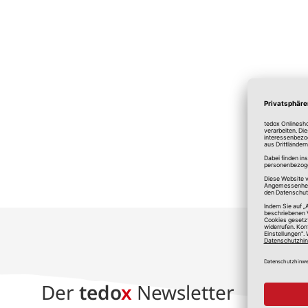
*A
Der
tedo
x
Newsletter