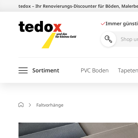
Zum
tedox – Ihr Renovierungs-Discounter für Böden, Malerb
Inhalt
springen
Immer günst
Shop
und
Ratgeber
Sortiment
PVC Boden
Tapete
durchsuchen
Startseite
Faltvorhänge