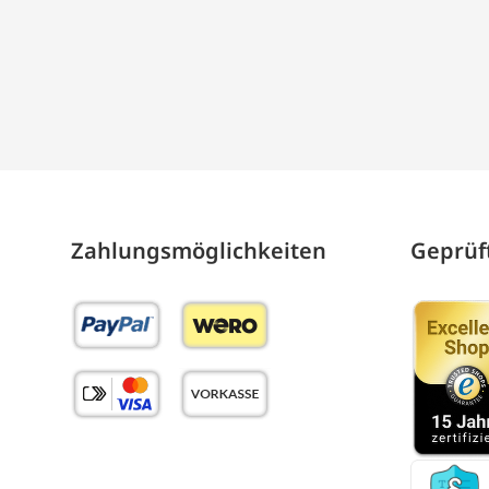
Zahlungs­möglich­keiten
Geprüft