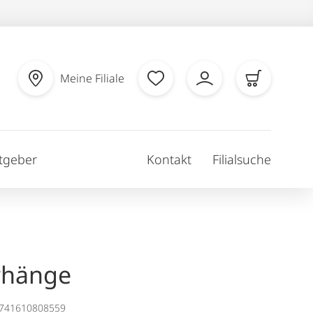
Meine Filiale
tgeber
Kontakt
Filialsuche
rhänge
1741610808559