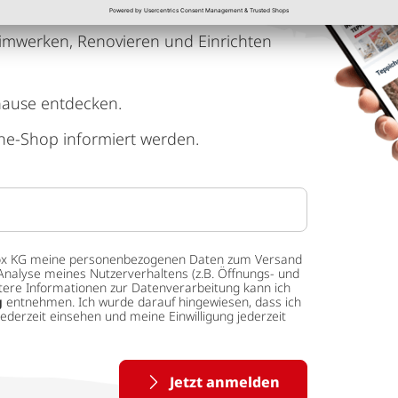
imwerken, Renovieren und Einrichten
hause entdecken.
ne-Shop informiert werden.
 tedox KG meine personenbezogenen Daten zum Versand
Analyse meines Nutzerverhaltens (z.B. Öffnungs- und
eitere Informationen zur Datenverarbeitung kann ich
g
entnehmen. Ich wurde darauf hingewiesen, dass ich
ederzeit einsehen und meine Einwilligung jederzeit
Jetzt anmelden