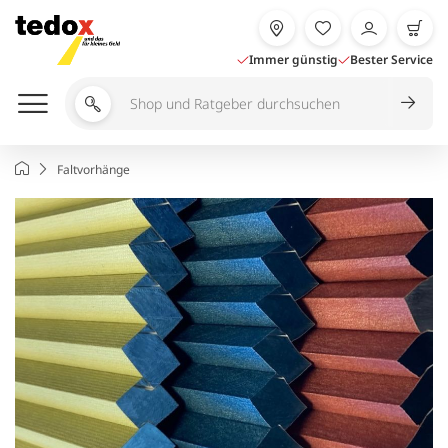
Zum
Inhalt
springen
Immer günstig
Bester Service
Shop
und
Ratgeber
Startseite
Faltvorhänge
durchsuchen