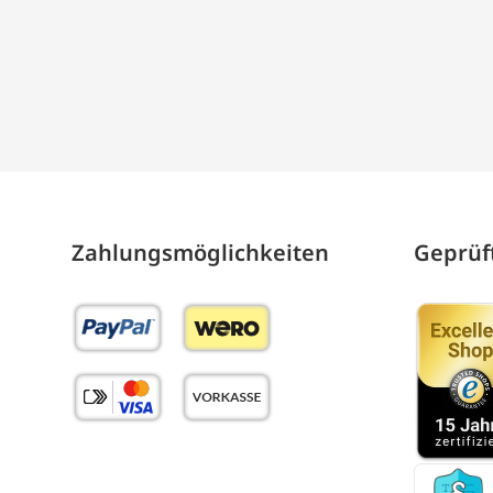
Zahlungs­möglich­keiten
Geprüft