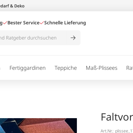
edarf & Deko
ig
Bester Service
Schnelle Lieferung
n
Fertiggardinen
Teppiche
Maß-Plissees
Ra
Faltvo
Art.Nr.:
plissee_