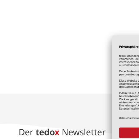
*A
Der
tedo
x
Newsletter