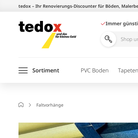
Zum
tedox – Ihr Renovierungs-Discounter für Böden, Malerb
Inhalt
springen
Immer günst
Shop
und
Ratgeber
Sortiment
PVC Boden
Tapete
durchsuchen
Startseite
Faltvorhänge