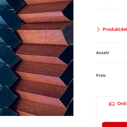
Produktdet
Anzahl
Preis
Onli