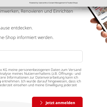
imwerken, Renovieren und Einrichten
hause entdecken.
ne-Shop informiert werden.
 tedox KG meine personenbezogenen Daten zum Versand
Analyse meines Nutzerverhaltens (z.B. Öffnungs- und
eitere Informationen zur Datenverarbeitung kann ich
g
entnehmen. Ich wurde darauf hingewiesen, dass ich
ederzeit einsehen und meine Einwilligung jederzeit
Jetzt anmelden