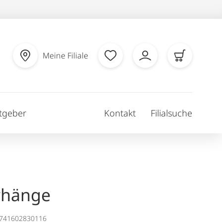
Meine Filiale
tgeber
Kontakt
Filialsuche
rhänge
1741602830116