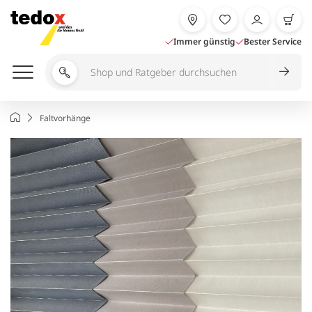
Zum
Inhalt
springen
Immer günstig
Bester Service
Shop
und
Ratgeber
Startseite
Faltvorhänge
durchsuchen