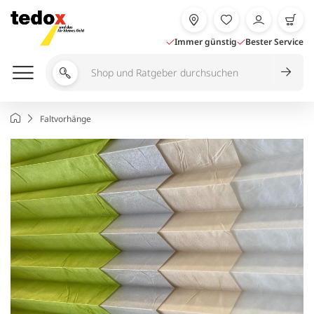
Zum
Inhalt
springen
Immer günstig
Bester Service
Shop
und
Ratgeber
Startseite
Faltvorhänge
durchsuchen