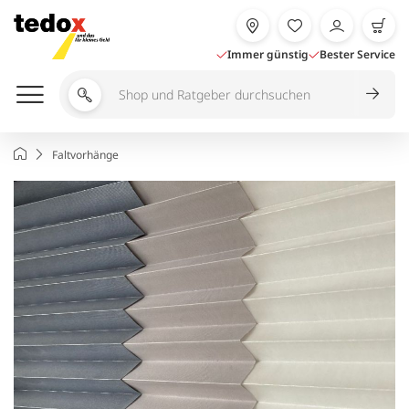
Zum
Inhalt
springen
Immer günstig
Bester Service
Shop
und
Ratgeber
Startseite
Faltvorhänge
durchsuchen