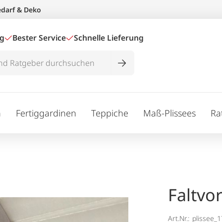
edarf & Deko
ig
Bester Service
Schnelle Lieferung
n
Fertiggardinen
Teppiche
Maß-Plissees
Ra
Faltvo
Art.Nr.:
plissee_