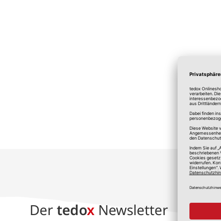
*A
Der
tedo
x
Newsletter