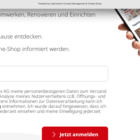
imwerken, Renovieren und Einrichten
hause entdecken.
ne-Shop informiert werden.
 tedox KG meine personenbezogenen Daten zum Versand
Analyse meines Nutzerverhaltens (z.B. Öffnungs- und
eitere Informationen zur Datenverarbeitung kann ich
g
entnehmen. Ich wurde darauf hingewiesen, dass ich
ederzeit einsehen und meine Einwilligung jederzeit
Jetzt anmelden