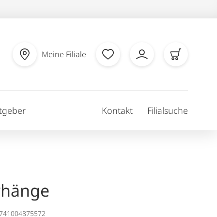
Meine Filiale
tgeber
Kontakt
Filialsuche
rhänge
1741004875572