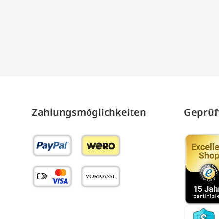
Zahlungs­möglich­keiten
Geprüft