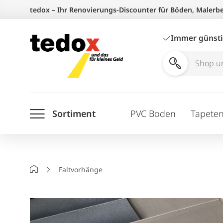
Zum
tedox – Ihr Renovierungs-Discounter für Böden, Malerb
Inhalt
springen
Immer günst
Shop
und
Ratgeber
Sortiment
PVC Boden
Tapete
durchsuchen
Startseite
Faltvorhänge