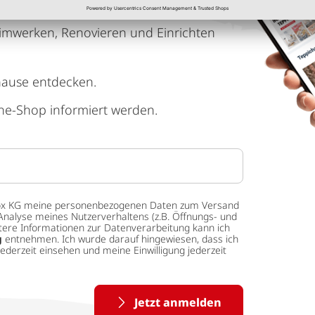
imwerken, Renovieren und Einrichten
hause entdecken.
ne-Shop informiert werden.
 tedox KG meine personenbezogenen Daten zum Versand
Analyse meines Nutzerverhaltens (z.B. Öffnungs- und
eitere Informationen zur Datenverarbeitung kann ich
g
entnehmen. Ich wurde darauf hingewiesen, dass ich
ederzeit einsehen und meine Einwilligung jederzeit
Jetzt anmelden