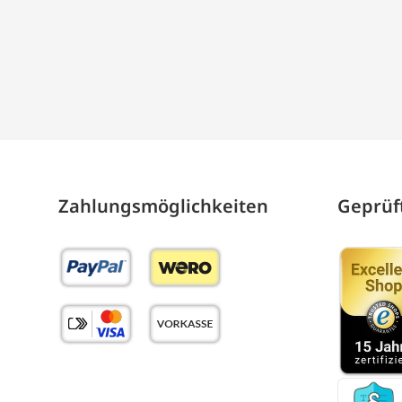
Zahlungs­möglich­keiten
Geprüft