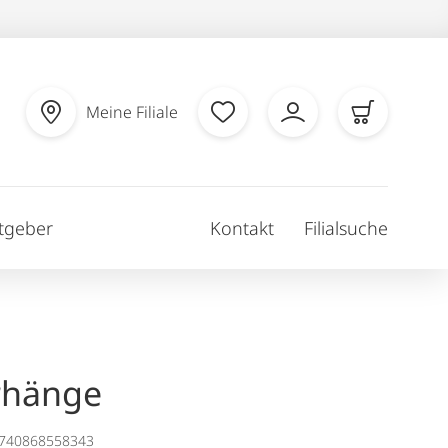
Meine Filiale
tgeber
Kontakt
Filialsuche
rhänge
1740868558343