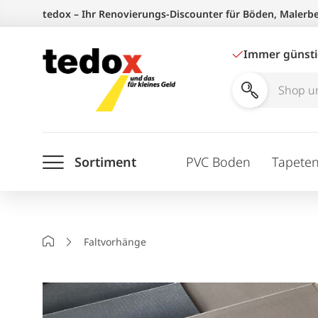
Zum
tedox – Ihr Renovierungs-Discounter für Böden, Malerb
Inhalt
springen
Immer günst
Shop
und
Ratgeber
Sortiment
PVC Boden
Tapete
durchsuchen
Startseite
Faltvorhänge