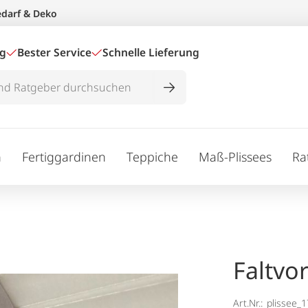
edarf & Deko
ig
Bester Service
Schnelle Lieferung
n
Fertiggardinen
Teppiche
Maß-Plissees
Ra
Faltvo
Art.Nr.:
plissee_