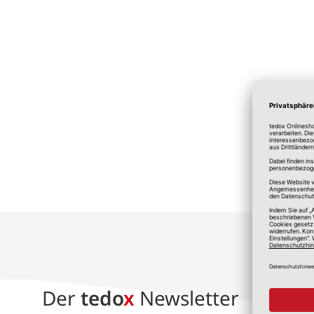
*A
Der
tedo
x
Newsletter