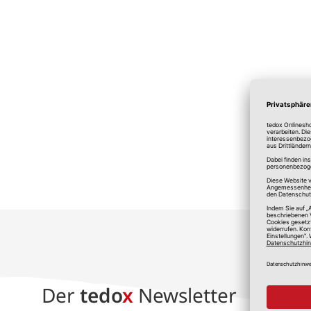
*A
Der
tedo
x
Newsletter