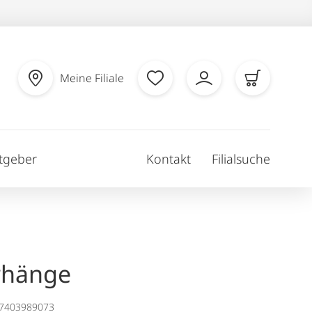
Meine Filiale
tgeber
Kontakt
Filialsuche
rhänge
17403989073