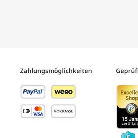
Zahlungs­möglich­keiten
Geprüft