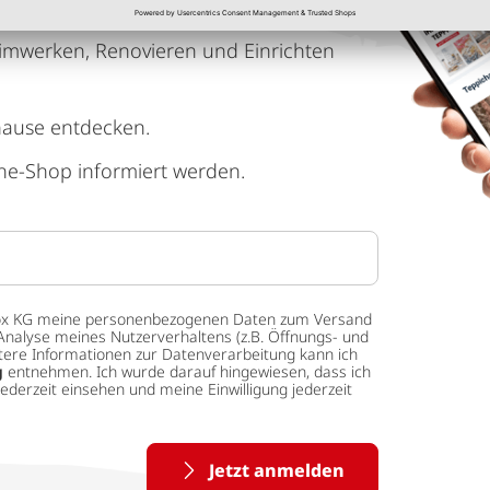
imwerken, Renovieren und Einrichten
hause entdecken.
ne-Shop informiert werden.
 tedox KG meine personenbezogenen Daten zum Versand
Analyse meines Nutzerverhaltens (z.B. Öffnungs- und
eitere Informationen zur Datenverarbeitung kann ich
g
entnehmen. Ich wurde darauf hingewiesen, dass ich
ederzeit einsehen und meine Einwilligung jederzeit
Jetzt anmelden