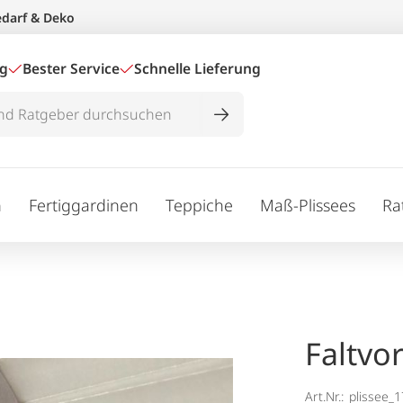
edarf & Deko
ig
Bester Service
Schnelle Lieferung
n
Fertiggardinen
Teppiche
Maß-Plissees
Ra
Faltvo
Art.Nr.:
plissee_