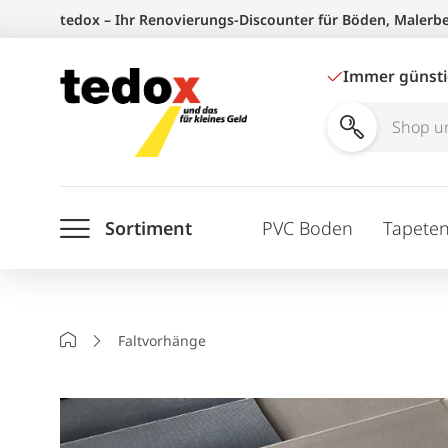
Zum
tedox – Ihr Renovierungs-Discounter für Böden, Malerb
Inhalt
springen
Immer günst
Shop
und
Ratgeber
Sortiment
PVC Boden
Tapete
durchsuchen
Startseite
Faltvorhänge