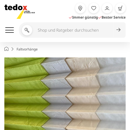
Zum
Inhalt
springen
Immer günstig
Bester Service
Shop
und
Ratgeber
Startseite
Faltvorhänge
durchsuchen