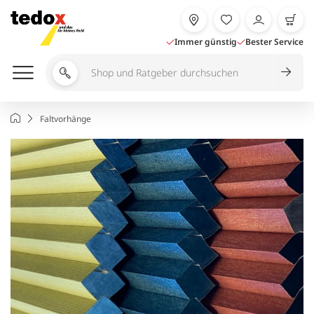
Zum
Inhalt
springen
Immer günstig
Bester Service
Shop
und
Ratgeber
Startseite
Faltvorhänge
durchsuchen