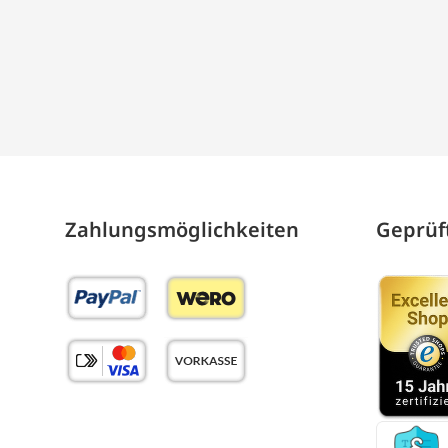
Zahlungs­möglich­keiten
Geprüft