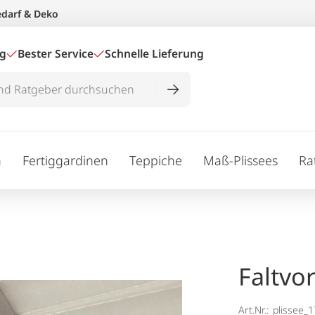
edarf & Deko
ig
Bester Service
Schnelle Lieferung
n
Fertiggardinen
Teppiche
Maß-Plissees
Ra
Faltvo
Art.Nr.:
plissee_