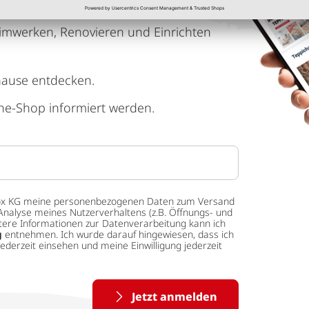
imwerken, Renovieren und Einrichten
hause entdecken.
ne-Shop informiert werden.
 tedox KG meine personenbezogenen Daten zum Versand
Analyse meines Nutzerverhaltens (z.B. Öffnungs- und
eitere Informationen zur Datenverarbeitung kann ich
g
entnehmen. Ich wurde darauf hingewiesen, dass ich
ederzeit einsehen und meine Einwilligung jederzeit
Jetzt anmelden