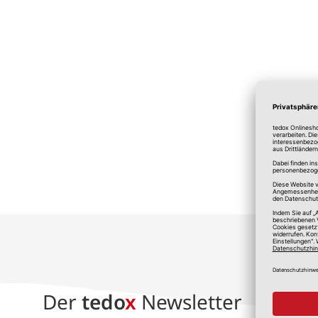
*A
Der
tedo
x
Newsletter