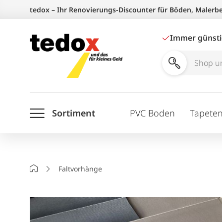
Zum
tedox – Ihr Renovierungs-Discounter für Böden, Malerb
Inhalt
springen
Immer günst
Shop
und
Ratgeber
Sortiment
PVC Boden
Tapete
durchsuchen
Startseite
Faltvorhänge