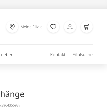
Meine Filiale
tgeber
Kontakt
Filialsuche
rhänge
173964355937