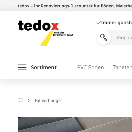
Zum
tedox – Ihr Renovierungs-Discounter für Böden, Malerb
Inhalt
springen
Immer günst
Shop
und
Ratgeber
Sortiment
PVC Boden
Tapete
durchsuchen
Startseite
Faltvorhänge