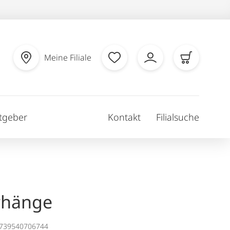
Meine Filiale
tgeber
Kontakt
Filialsuche
rhänge
1739540706744