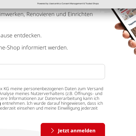
imwerken, Renovieren und Einrichten
hause entdecken.
ne-Shop informiert werden.
 tedox KG meine personenbezogenen Daten zum Versand
Analyse meines Nutzerverhaltens (z.B. Öffnungs- und
eitere Informationen zur Datenverarbeitung kann ich
g
entnehmen. Ich wurde darauf hingewiesen, dass ich
ederzeit einsehen und meine Einwilligung jederzeit
Jetzt anmelden