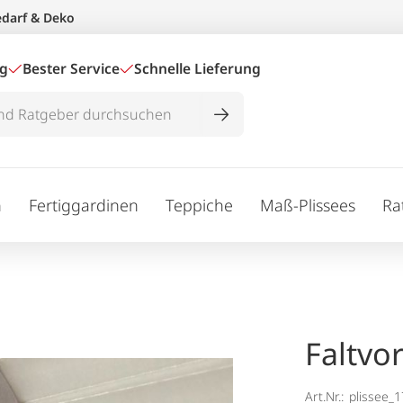
edarf & Deko
ig
Bester Service
Schnelle Lieferung
n
Fertiggardinen
Teppiche
Maß-Plissees
Ra
Faltvo
Art.Nr.:
plissee_