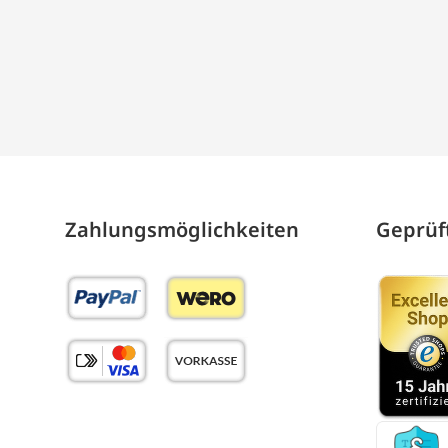
Zahlungs­möglich­keiten
Geprüft