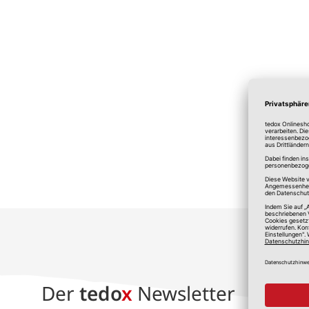
*A
Der
tedo
x
Newsletter