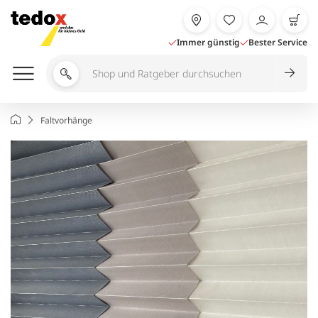
Zum
Inhalt
springen
Immer günstig
Bester Service
Shop
und
Ratgeber
Startseite
Faltvorhänge
durchsuchen