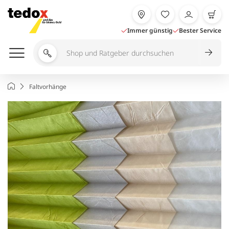
Zum
Inhalt
springen
Immer günstig
Bester Service
Shop
und
Ratgeber
Startseite
Faltvorhänge
durchsuchen