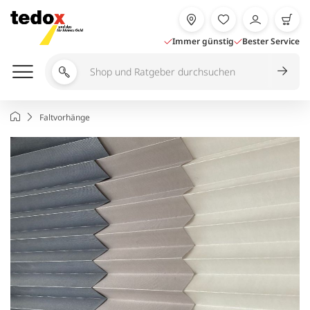
Zum
Inhalt
springen
Immer günstig
Bester Service
Shop
und
Ratgeber
Startseite
Faltvorhänge
durchsuchen