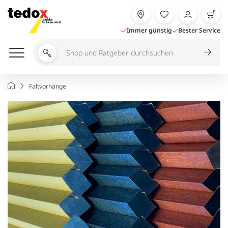
Zum
Inhalt
springen
Immer günstig
Bester Service
Shop
und
Ratgeber
Startseite
Faltvorhänge
durchsuchen