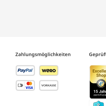
Zahlungs­möglich­keiten
Geprüft