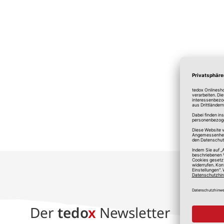
*A
Der
tedo
x
Newsletter