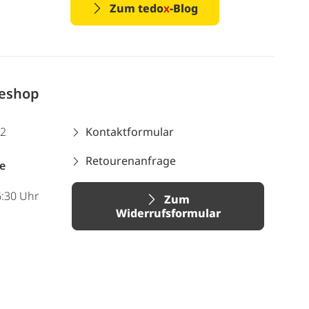
Zum tedo
x
-Blog
neshop
12
Kontaktformular
Retourenanfrage
e
6:30 Uhr
Zum
Widerrufsformular