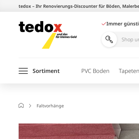
Zum
tedox – Ihr Renovierungs-Discounter für Böden, Malerb
Inhalt
springen
Immer günst
Shop
und
Ratgeber
Sortiment
PVC Boden
Tapete
durchsuchen
Startseite
Faltvorhänge