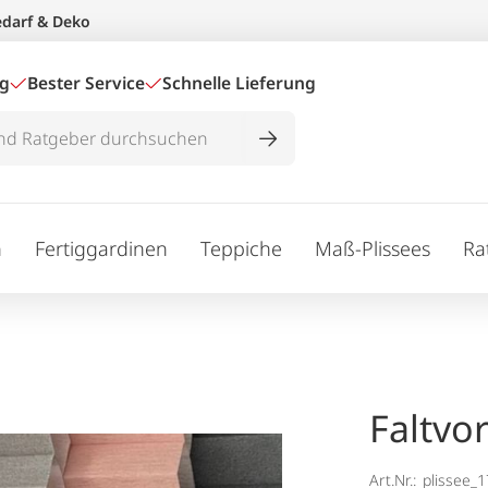
edarf & Deko
ig
Bester Service
Schnelle Lieferung
n
Fertiggardinen
Teppiche
Maß-Plissees
Ra
Faltvo
Art.Nr.:
plissee_