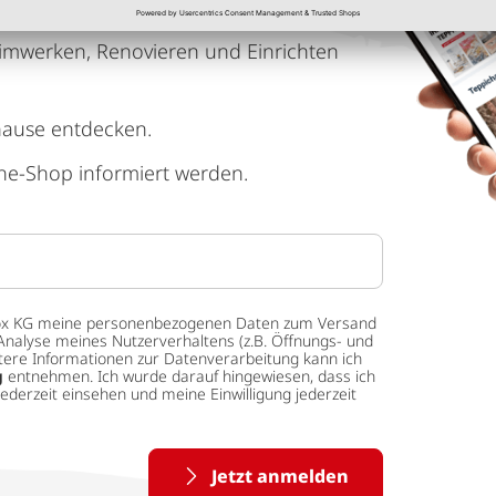
imwerken, Renovieren und Einrichten
hause entdecken.
ne-Shop informiert werden.
 tedox KG meine personenbezogenen Daten zum Versand
Analyse meines Nutzerverhaltens (z.B. Öffnungs- und
eitere Informationen zur Datenverarbeitung kann ich
g
entnehmen. Ich wurde darauf hingewiesen, dass ich
ederzeit einsehen und meine Einwilligung jederzeit
Jetzt anmelden