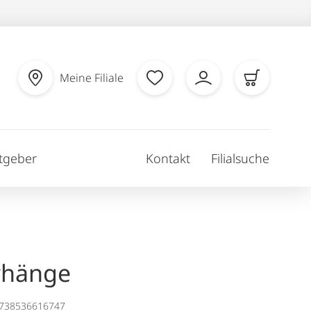
Meine Filiale
tgeber
Kontakt
Filialsuche
rhänge
1738536616747