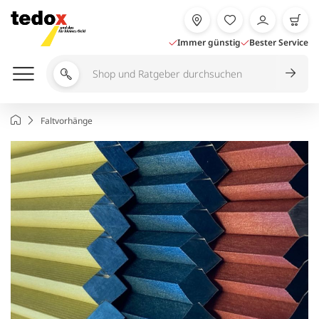
Zum
Inhalt
springen
Immer günstig
Bester Service
Shop
und
Ratgeber
Startseite
Faltvorhänge
durchsuchen