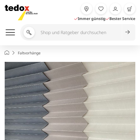
Zum
Inhalt
springen
Immer günstig
Bester Service
Shop
und
Ratgeber
Startseite
Faltvorhänge
durchsuchen