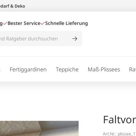
edarf & Deko
ig
Bester Service
Schnelle Lieferung
n
Fertiggardinen
Teppiche
Maß-Plissees
Ra
Faltvo
Art.Nr.:
plissee_