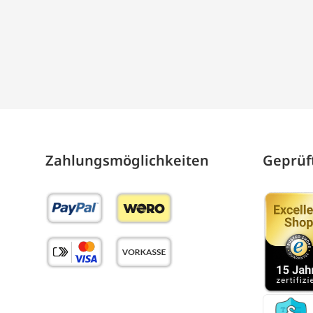
Zahlungs­möglich­keiten
Geprüft