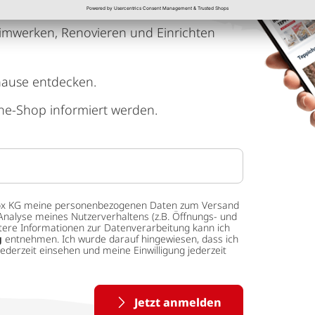
imwerken, Renovieren und Einrichten
hause entdecken.
ne-Shop informiert werden.
 tedox KG meine personenbezogenen Daten zum Versand
Analyse meines Nutzerverhaltens (z.B. Öffnungs- und
eitere Informationen zur Datenverarbeitung kann ich
g
entnehmen. Ich wurde darauf hingewiesen, dass ich
ederzeit einsehen und meine Einwilligung jederzeit
Jetzt anmelden