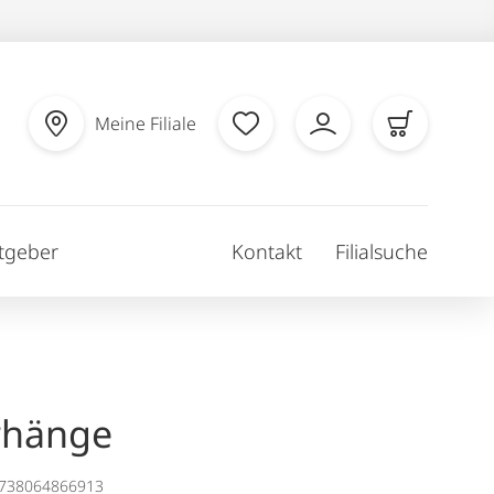
Meine Filiale
tgeber
Kontakt
Filialsuche
rhänge
1738064866913