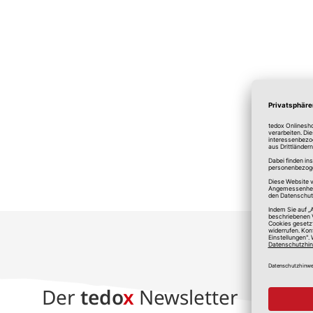
*A
Der
tedo
x
Newsletter