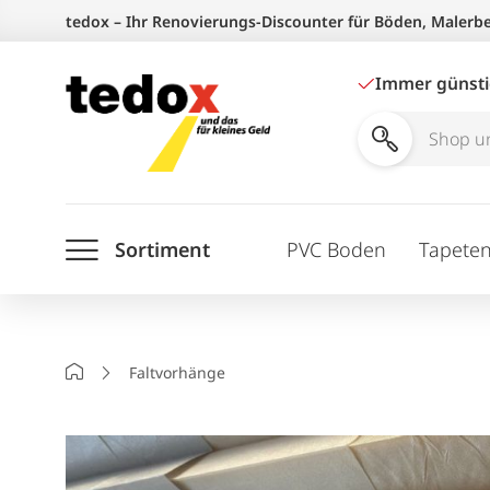
Zum
tedox – Ihr Renovierungs-Discounter für Böden, Malerb
Inhalt
springen
Immer günst
Shop
und
Ratgeber
Sortiment
PVC Boden
Tapete
durchsuchen
Startseite
Faltvorhänge