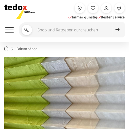
Zum
Inhalt
springen
Immer günstig
Bester Service
Shop
und
Ratgeber
Startseite
Faltvorhänge
durchsuchen