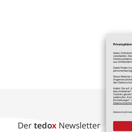
*A
Der
tedo
x
Newsletter