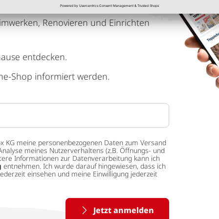
imwerken, Renovieren und Einrichten
hause entdecken.
ne-Shop informiert werden.
 tedox KG meine personenbezogenen Daten zum Versand
Analyse meines Nutzerverhaltens (z.B. Öffnungs- und
eitere Informationen zur Datenverarbeitung kann ich
g
entnehmen. Ich wurde darauf hingewiesen, dass ich
ederzeit einsehen und meine Einwilligung jederzeit
Jetzt anmelden