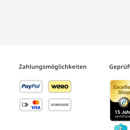
Zahlungs­möglich­keiten
Geprüft