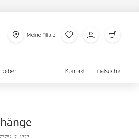
Meine Filiale
tgeber
Kontakt
Filialsuche
rhänge
1737821716777