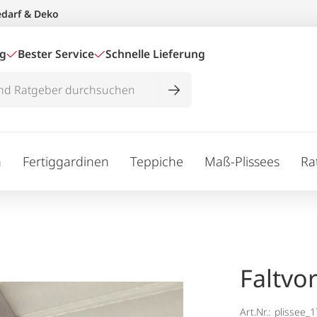
edarf & Deko
ig
Bester Service
Schnelle Lieferung
n
Fertiggardinen
Teppiche
Maß-Plissees
Ra
Faltvo
Art.Nr.:
plissee_