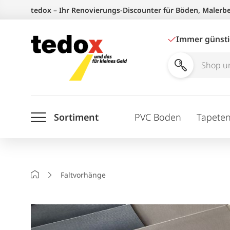
Zum
tedox – Ihr Renovierungs-Discounter für Böden, Malerb
Inhalt
springen
Immer günst
Shop
und
Ratgeber
Sortiment
PVC Boden
Tapete
durchsuchen
Startseite
Faltvorhänge