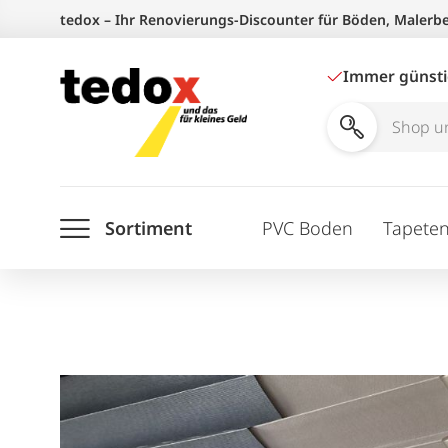
Zum
tedox – Ihr Renovierungs-Discounter für Böden, Malerb
Inhalt
springen
Immer günst
Shop
und
Ratgeber
Sortiment
PVC Boden
Tapete
durchsuchen