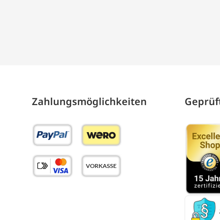
Zahlungs­möglich­keiten
Geprüft