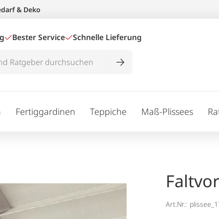
edarf & Deko
ig
Bester Service
Schnelle Lieferung
n
Fertiggardinen
Teppiche
Maß-Plissees
Ra
Faltvo
Art.Nr.:
plissee_