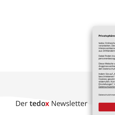
*A
Der
tedo
x
Newsletter