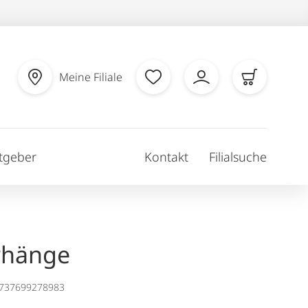
Meine Filiale
tgeber
Kontakt
Filialsuche
rhänge
1737699278983