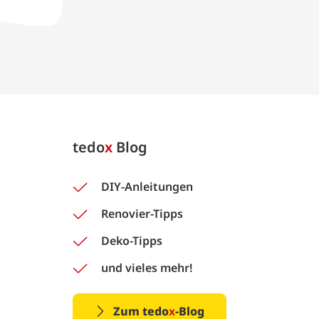
tedo
x
Blog
DIY-Anleitungen
Renovier-Tipps
Deko-Tipps
und vieles mehr!
Zum tedo
x
-Blog