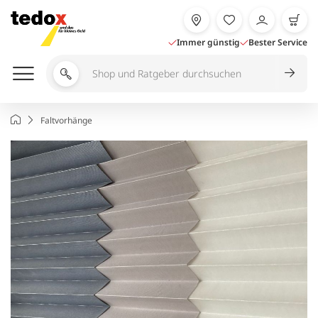
Zum
Inhalt
springen
Immer günstig
Bester Service
Shop
und
Ratgeber
Startseite
Faltvorhänge
durchsuchen