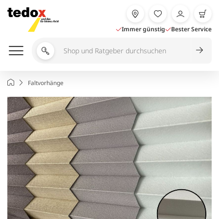
Zum
Inhalt
springen
Immer günstig
Bester Service
Shop
und
Ratgeber
Startseite
Faltvorhänge
durchsuchen